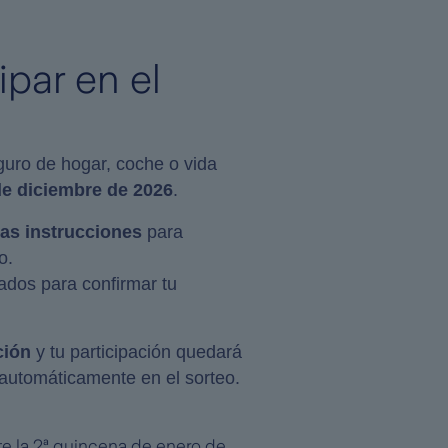
par en el
guro de hogar, coche o vida
de diciembre de 2026
.
las instrucciones
para
o.
ados para confirmar tu
ción
y tu participación quedará
automáticamente en el sorteo.
te la 2ª quincena de enero de