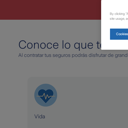
By clicking “
site usage, a
Cookies
Conoce lo que te ofr
Al contratar tus seguros podrás disfrutar de gran
Vida