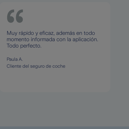
Muy rápido y eficaz, además en todo
El
momento informada con la aplicación.
cl
Todo perfecto.
pa
fa
Paula A.
Cr
Cliente del seguro de coche
Cl