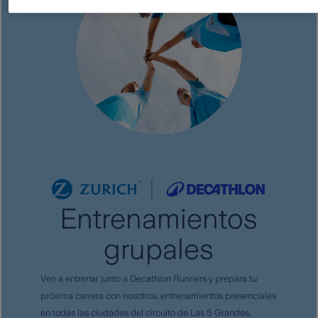
Entrenamientos
grupales
Ven a entrenar junto a Decathlon Runners y prepara tu
próxima carrera con nosotros, entrenamientos presenciales
en todas las ciudades del circuito de Las 5 Grandes.