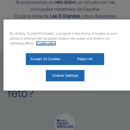
Te proponemos un
reto único
: un circuito con las
principales maratones de España.
Cruza la meta de
Las 5 Grandes
, cinco maratones
patrocinadas por Zurich en diferentes ciudades
españolas y
consigue una recompensa exclusiva
.
By clicking “Accept All Cookies”, you agree to the storing of cookies on your
device to enhance site navigation, analyze site usage, and assist in our
marketing efforts.
Cookie policy
Accept All Cookies
Reject All
¿Qué carreras debo
Cookies Settings
acabar para superar el
reto?