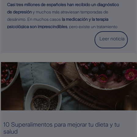
Casi tres millones de españoles han recibido un diagnóstico
de depresión
y muchos más atraviesan temporadas de
desánimo. En muchos casos
la medicación y la terapia
psicológica son imprescindibles
, pero existe un tratamiento
que es tanto preventivo como terapéutico, y que está
Leer noticia
indicado tanto en la depresión leve como en la grave:
el
ejercicio físico
.
10 Superalimentos para mejorar tu dieta y tu
salud