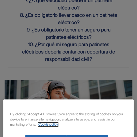
7. ¿A qué velocidad puede ir un patinete
eléctrico?
8. ¿Es obligatorio llevar casco en un patinete
eléctrico?
9. ¿Es obligatorio tener un seguro para
patinetes eléctricos?
10. ¿Por qué mi seguro para patinetes
eléctricos debería contar con cobertura de
responsabilidad civil?
By clicking “Accept All Cookies”, you agree to the storing of cookies on your
device to enhance site navigation, analyze site usage, and assist in our
marketing efforts.
Cookie policy