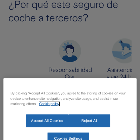
¿Por qué este seguro de
coche a terceros?
Responsabilidad
Asistencia e
Civil
viaje 24 hor
Cubrimos los
En caso de
By clicking “Accept All Cookies”, you agree to the storing of cookies on your
daños que
accidente te
device to enhance site navigation, analyze site usage, and assist in our
puedas causar a
ayudamos con
marketing efforts.
Cookie policy
un tercero,
los menores,
incluso por caída
personas
de equipaje.
incapacitadas y
Accept All Cookies
Reject All
mascotas.
Cookies Settings