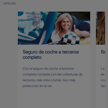
vehículo.
Seguro de coche a terceros
Seg
completo
Con el seguro de coche a terceros
La p
completo contarás con las coberturas de
de c
terceros, más robo o lunas. Aún más
como
protección en la vía.
daño