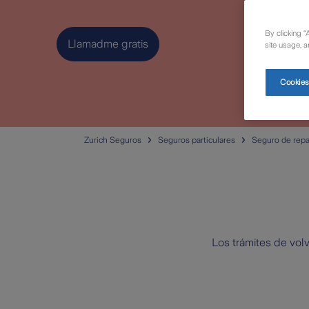
By clicking “
Llamadme gratis
site usage, a
Cookies
Zurich Seguros
Seguros particulares
Seguro de repa
Los trámites de vol