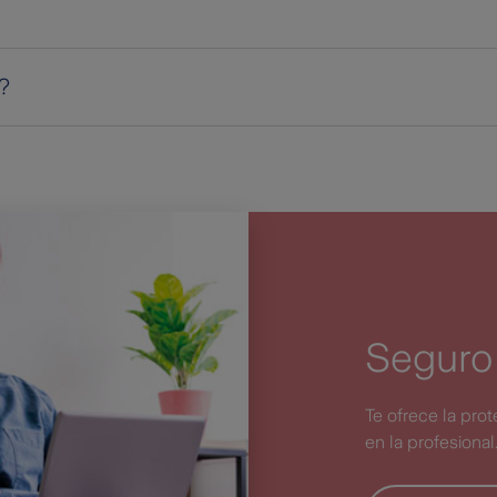
?
Seguro
Te ofrece la pro
en la profesional