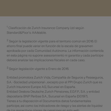
1
Clasificación de Zurich Insurance Company Ltd según
Standard&Poor's: AA/stable
.
2
Según la legislación vigente para el territorio común en 2016. El
ahorro final puede variar en función de la escala de gravamen
aprobada por cada Comunidad Autónoma. La información contenida
en esta página no supone asesoramiento ni garantía y cada partícipe
deberá analizar las implicaciones fiscales en cada caso.
3
Según legislación vigente a Enero de 2016.
Entidad promotora Zurich Vida, Compañía de Seguros y Reaseguros,
S.A. -Sociedad unipersonal-, excepto por el PPI Grupo Zurich que es
Zurich Insurance Europe AG, Sucursal en España.
Entidad Gestora Deutsche Zurich Pensiones, E.G.F.P., S.A. y entidad
depositaria BNP Paribas S.A., Sucursal en España (D0197).
Tienes a tu disposición el Documentos datos fundamentales
partícipe, así como los indicadores de riesgo y las alertas de liquidez
de los respectivos planes de pensiones en esta web.