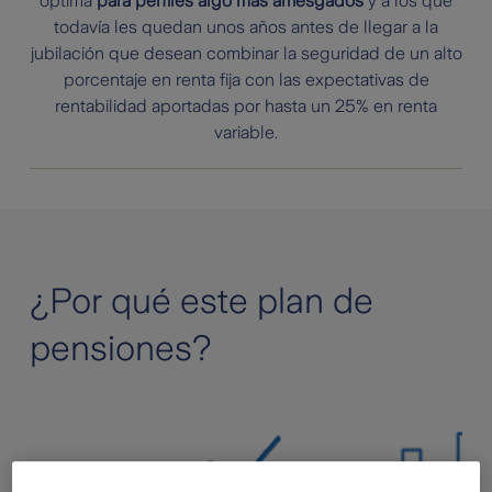
óptima
para perfiles algo más arriesgados
y a los que
todavía les quedan unos años antes de llegar a la
jubilación que desean combinar la seguridad de un alto
porcentaje en renta fija con las expectativas de
rentabilidad aportadas por hasta un 25% en renta
variable.
¿Por qué este plan de
pensiones?