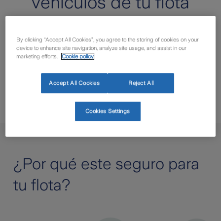
vehículos de tu flota
Zurich te ofrece una solución para tu flota flexible y
adaptada con paquetes personalizados según la
By clicking “Accept All Cookies”, you agree to the storing of cookies on your
device to enhance site navigation, analyze site usage, and assist in our
categoría de los vehículos y con posibilidad de ampliar
marketing efforts.
Cookie policy
con garantías y coberturas opcionales.
Y ahora, todos los vehículos de tu flota en un único
Accept All Cookies
Reject All
seguro.
Cookies Settings
¿Por qué este seguro para
tu flota?