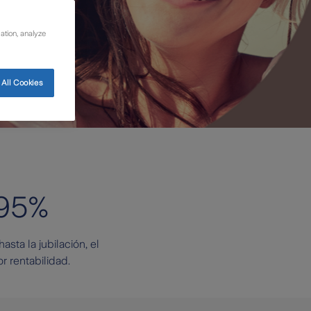
ation, analyze
All Cookies
 95%
sta la jubilación, el
 rentabilidad.