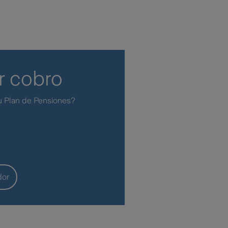
r cobro
u Plan de Pensiones?
dor