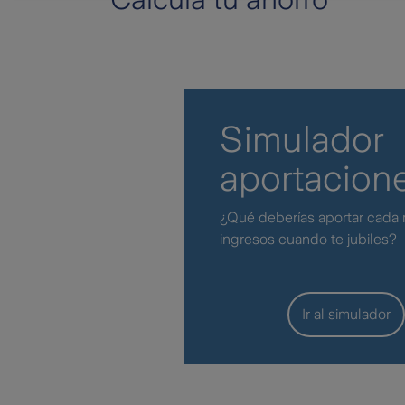
Simulador
aportacion
¿Qué deberías aportar cada 
ingresos cuando te jubiles?
Ir al simulador