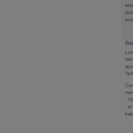
sel
doc
sost
Ben
Los
tam
apo
Tan
Con
men
- 1
- e
tra