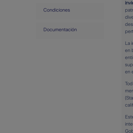
inv
Condiciones
pat
div
desa
Documentación
per
La 
en 
ent
sup
en 
Tod
men
(St
cal
Est
int
Gob