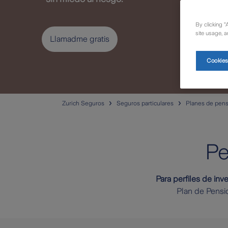
By clicking “
site usage, a
Llamadme gratis
Cookies
Zurich Seguros
Seguros particulares
Planes de pen
Pe
Para perfiles de inv
Plan de Pensi