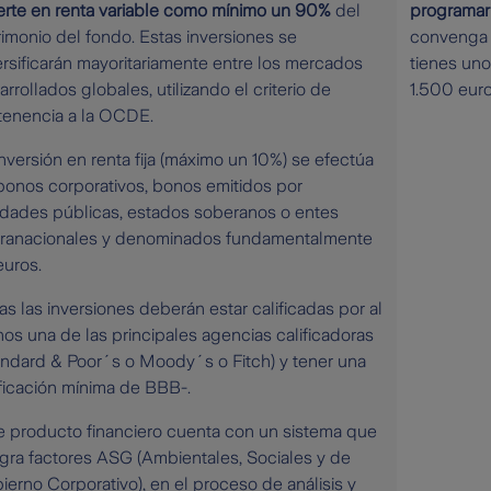
ierte en renta variable como mínimo un 90%
del
programar
rimonio del fondo. Estas inversiones se
convenga 
ersificarán mayoritariamente entre los mercados
tienes uno
rrollados globales, utilizando el criterio de
1.500 euro
tenencia a la OCDE.
inversión en renta fija (máximo un 10%) se efectúa
bonos corporativos, bonos emitidos por
idades públicas, estados soberanos o entes
ranacionales y denominados fundamentalmente
euros.
as las inversiones deberán estar calificadas por al
os una de las principales agencias calificadoras
andard & Poor´s o Moody´s o Fitch) y tener una
ificación mínima de BBB-.
e producto financiero cuenta con un sistema que
egra factores ASG (Ambientales, Sociales y de
ierno Corporativo), en el proceso de análisis y