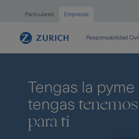
Saltar al contenido principal
Particulares
Empresas
Empresas
Responsabilidad Civi
Tengas la pyme
tenemos
tengas
para ti