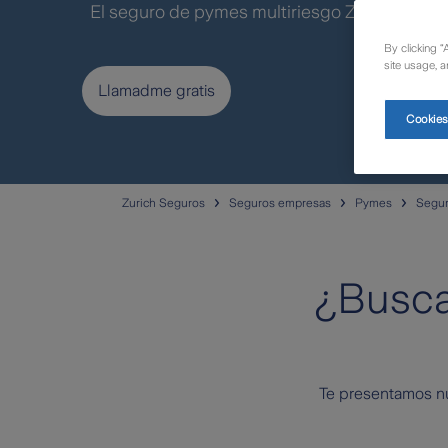
El seguro de pymes multiriesgo Zurich con
R
By clicking “
site usage, a
Llamadme gratis
Cookies
Zurich Seguros
Seguros empresas
Pymes
Segur
¿Busca
Te presentamos nue