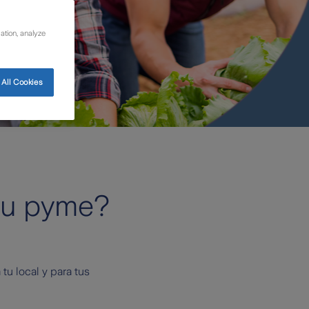
ation, analyze
All Cookies
tu pyme?
tu local y para tus