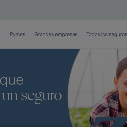
l
Pymes
Grandes empresas
Todos los seguro
 que
 un seguro