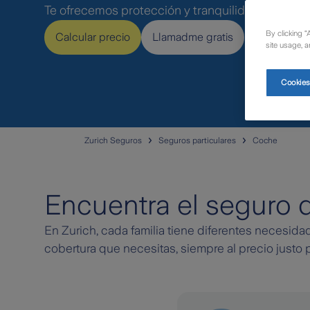
Te ofrecemos protección y tranquilidad para tu fa
By clicking “
Calcular precio
Llamadme gratis
site usage, a
Cookies
Zurich Seguros
Seguros particulares
Coche
Encuentra el seguro d
En Zurich, cada familia tiene diferentes necesi
cobertura que necesitas, siempre al precio justo p