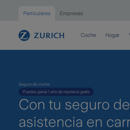
Saltar al contenido principal
Particulares
Empresas
Particulares
Coche
Hogar
Seguro de coche
Puedes ganar 1 año de hipoteca gratis
Con tu seguro de
asistencia en car