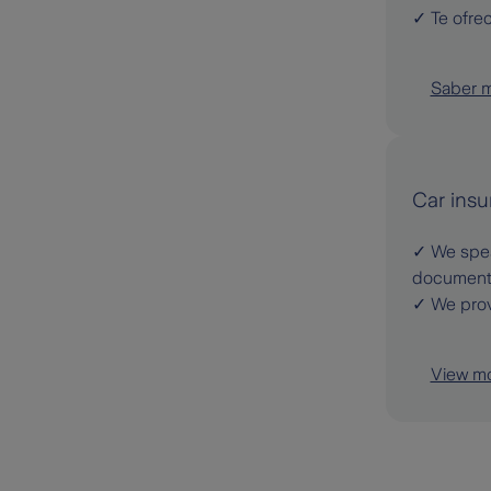
✓ Te ofre
Saber 
Car insu
✓ We spea
document
✓ We prov
View m