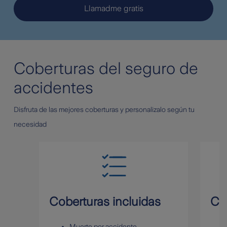
Llamadme gratis
Coberturas del seguro de
accidentes
Disfruta de las mejores coberturas y personalizalo según tu
necesidad
Coberturas incluidas
Co
Muerte por accidente