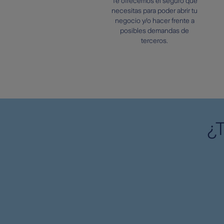
Te ofrecemos el seguro que
necesitas para poder abrir tu
negocio y/o hacer frente a
posibles demandas de
terceros.
¿T