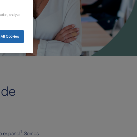
ation, analyze
All Cookies
 de
1
do español
. Somos