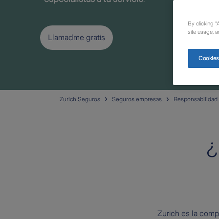
By clicking “
site usage, a
Llamadme gratis
Cookies
Zurich Seguros
Seguros empresas
Responsabilidad 
¿
Zurich es la comp