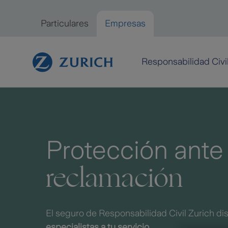
Saltar al contenido principal
Particulares
Empresas
Empresas
Responsabilidad Civi
Protección ant
reclamación
El seguro de Responsabilidad Civil Zurich d
especialistas a tu servicio
.