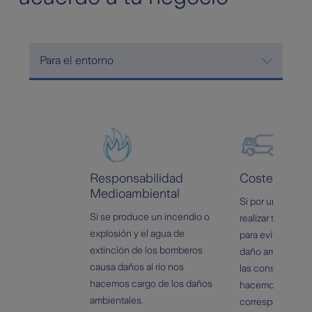
Para el entorno
Responsabilidad
Costes de L
Medioambiental
Si por un accide
Si se produce un incendio o
realizar trabajos 
explosión y el agua de
para evitar la oc
extinción de los bomberos
daño ambiental o
causa daños al río nos
las consecuenci
hacemos cargo de los daños
hacemos cargo d
ambientales.
correspondiente