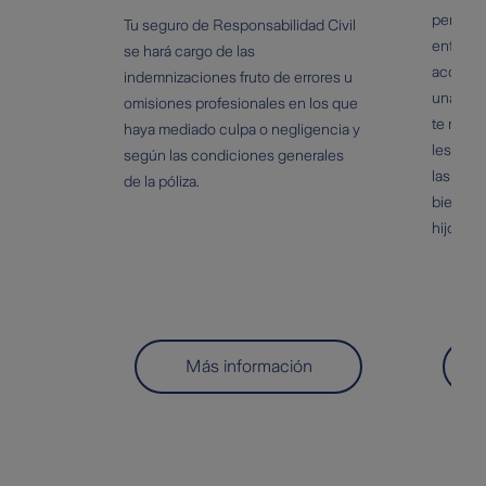
perder d
Tu seguro de Responsabilidad Civil
enferme
se hará cargo de las
acciden
indemnizaciones fruto de errores u
una ind
omisiones profesionales en los que
te recup
haya mediado culpa o negligencia y
lesión, 
según las condiciones generales
las gara
de la póliza.
bienesta
hijos m
Más información