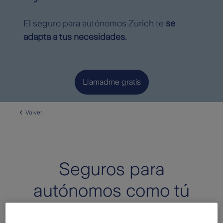
El seguro para autónomos Zurich te
se
adapta a tus necesidades.
Llamadme gratis
Volver
Seguros para
autónomos como tú
Como autónomo estarás acostumbrado a prever todas