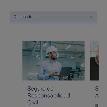
Destacado
Seguro de
Segu
Responsabilidad
Acci
Civil
Si como