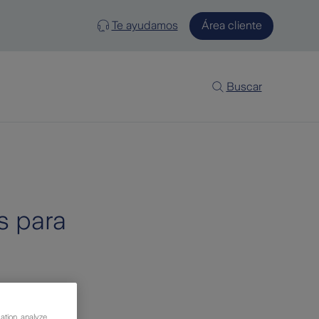
Te ayudamos
Área cliente
Buscar
s para
ation, analyze