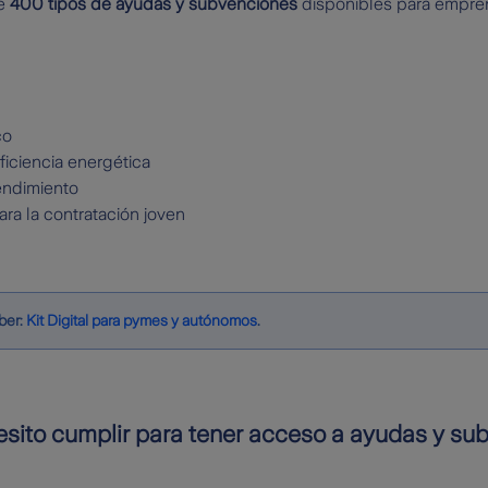
de
400 tipos de ayudas y subvenciones
disponibles para empre
co
ficiencia energética
endimiento
ra la contratación joven
ber:
Kit Digital para pymes y autónomos
.
esito cumplir para tener acceso a ayudas y su