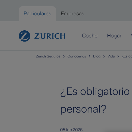
Saltar al contenido principal
Particulares
Empresas
Particulares
Coche
Hogar
Zurich Seguros
Conócenos
Blog
Vida
¿Es ob
¿Es obligatori
personal?
05 feb 2025