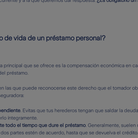
currente y a la que queremos dar respuesta.
¿Es obligatorio un
o de vida de un préstamo personal?
ura principal que se ofrece es la compensación económica en ca
 del préstamo.
 en las que puede reconocerse este derecho que el tomador ob
seguradora:
pendiente
. Evitas que tus herederos tengan que saldar la deud
rlo íntegramente.
te todo el tiempo que dure el préstamo
. Generalmente, suelen 
dos partes estén de acuerdo, hasta que se devuelva el crédito