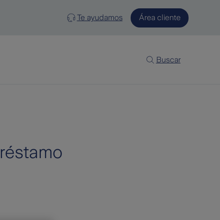
Te ayudamos
Área cliente
Buscar
préstamo