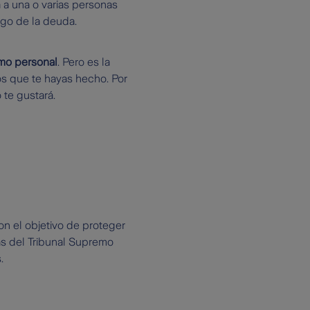
a a una o varias personas
ago de la deuda.
amo personal
. Pero es la
os que te hayas hecho. Por
 te gustará.
on el objetivo de proteger
ias del Tribunal Supremo
.