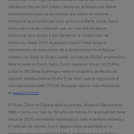
clientes en más de 200 países y territorios, al tiempo que ofrece
retornos totales para los accionistas que lideran la industria.
Reflejando su propósito de "crear un futuro brillante juntos", Zurich
ofrece servicios de protección que van más allá del seguro
tradicional, para apoyar a sus clientes en la construcción de
resiliencia. Desde 2020, el proyecto Zurich Forest apoya la
reforestación y la restauración de la biodiversidad en el Bosque
Atlántico de Brasil. El Grupo cuenta con más de 65,000 empleados y
tiene su sede en Zurich, Suiza. Zurich Insurance Group Ltd (ZURN),
cotiza en SIX Swiss Exchange y tiene un programa de Recibo de
depósito estadounidense (ZURVY) de nivel I, que se negocia en el
mercado extrabursátil OTCQX. Se puede obtener más información
en
www.zurich.com
.
El Grupo Zurich en España abrió su primera oficina en Barcelona en
1884 y cuenta con más de 130 años de historia. En la actualidad tiene
cerca de 2.000 empleados repartidos por todo el territorio español y
1,7 millones de clientes. Zurich Seguros está consolidada en el
mercado como una compañía líder que destaca por su solidez y