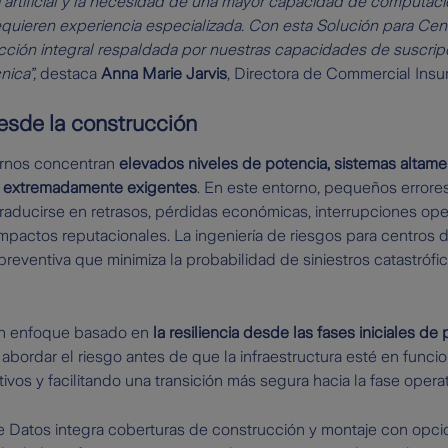
a artificial y la necesidad de una mayor capacidad de computac
quieren experiencia especializada. Con esta Solución para Ce
cción integral respaldada por nuestras capacidades de suscripci
ica”,
destaca
Anna Marie Jarvis
, Directora de Commercial Insu
desde la construcción
rnos concentran
elevados niveles de potencia, sistemas altame
ad extremadamente exigentes
. En este entorno, pequeños errores
aducirse en retrasos, pérdidas económicas, interrupciones ope
mpactos reputacionales. La ingeniería de riesgos para centros 
reventiva que minimiza la probabilidad de siniestros catastrófico
un enfoque basado en
la resiliencia desde las fases iniciales de
abordar el riesgo antes de que la infraestructura esté en func
vos y facilitando una transición más segura hacia la fase operat
e Datos integra coberturas de construcción y montaje con opci