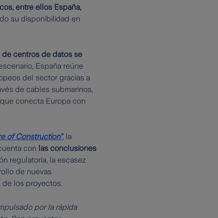
os, entre ellos España,
do su disponibilidad en
s de centros de datos se
 escenario, España reúne
peos del sector gracias a
ravés de cables submarinos,
a que conecta Europa con
e of Construction”
, la
 cuenta con
las conclusiones
ión regulatoria, la escasez
rollo de nuevas
s de los proyectos.
mpulsado por la rápida