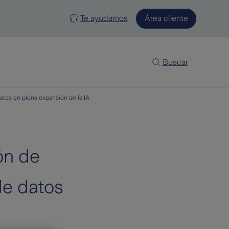
Te ayudamos
Área cliente
Buscar
atos en plena expansión de la IA
ón de
de datos