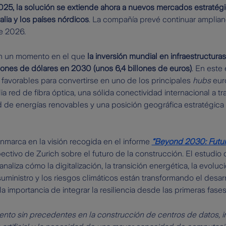
25, la solución se extiende ahora a nuevos mercados estratégic
talia y los países nórdicos
. La compañía prevé continuar amplian
e 2026.
n un momento en el que
la inversión mundial en infraestructura
lones de dólares en 2030 (unos 6,4 billones de euros)
. En este
favorables para convertirse en uno de los principales
hubs
euro
a red de fibra óptica, una sólida conectividad internacional a t
ad de energías renovables y una posición geográfica estratégic
nmarca en la visión recogida en el informe
“Beyond 2030: Futur
pectivo de Zurich sobre el futuro de la construcción. El estudio
analiza cómo la digitalización, la transición energética, la evoluc
suministro y los riesgos climáticos están transformando el desar
la importancia de integrar la resiliencia desde las primeras fase
nto sin precedentes en la construcción de centros de datos, i