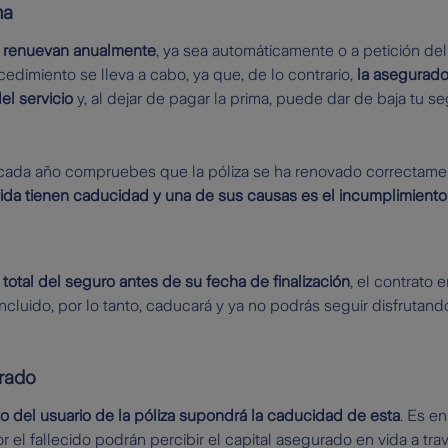
ma
se renuevan anualmente
, ya sea automáticamente o a petición de
edimiento se lleva a cabo, ya que, de lo contrario,
la asegurad
el servicio
y, al dejar de pagar la prima, puede dar de baja tu se
e cada año compruebes que la póliza se ha renovado correctame
ida tienen caducidad y una de sus causas es el incumplimiento
 total del seguro antes de su fecha de finalización
, el contrato e
cluido, por lo tanto, caducará y ya no podrás seguir disfrutand
urado
to del usuario de la póliza supondrá la caducidad de esta
. Es e
 el fallecido podrán percibir el capital asegurado en vida a tra