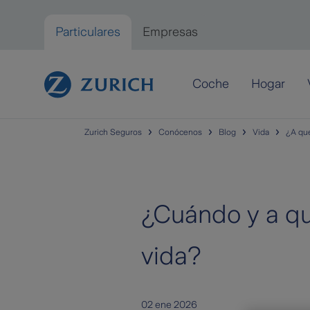
Saltar al contenido principal
Particulares
Empresas
Particulares
Coche
Hogar
Zurich Seguros
Conócenos
Blog
Vida
¿A qué
¿Cuándo y a q
vida?
02 ene 2026