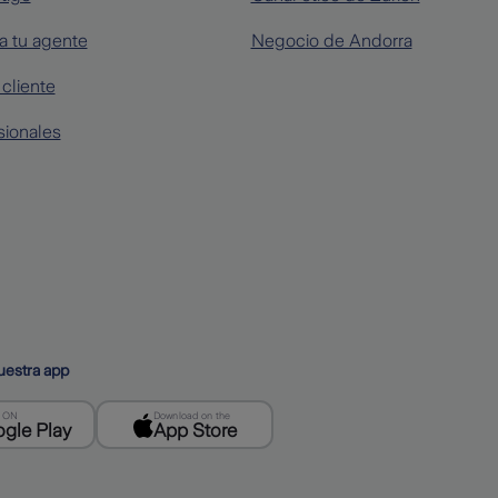
a tu agente
Negocio de Andorra
cliente
sionales
uestra app
T ON
Download on the
gle Play
App Store