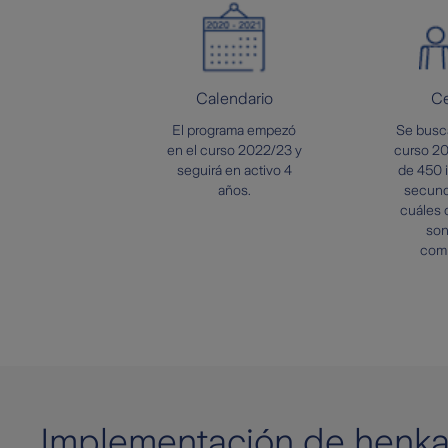
Calendario
Ce
El programa empezó
Se busca
en el curso 2022/23 y
curso 2
seguirá en activo 4
de 450 i
años.
secunda
cuáles 
son
comp
Implementación de henk