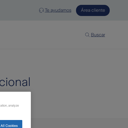
Te ayudamos
Área cliente
Buscar
cional
ortancia.
ation, analyze
All Cookies