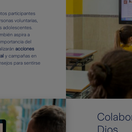
utos participantes
rsonas voluntarias,
os adolescentes.
ambién aspira a
importancia del
alizarán
acciones
al
y campañas en
sejos para sentirse
Colabo
Dios