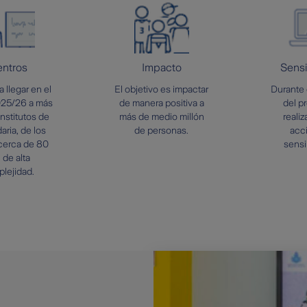
ntros
Impacto
Sensi
 llegar en el
El objetivo es impactar
Durante 
025/26 a más
de manera positiva a
del p
nstitutos de
más de medio millón
realiz
ria, de los
de personas.
acc
cerca de 80
sensi
 de alta
lejidad.
a