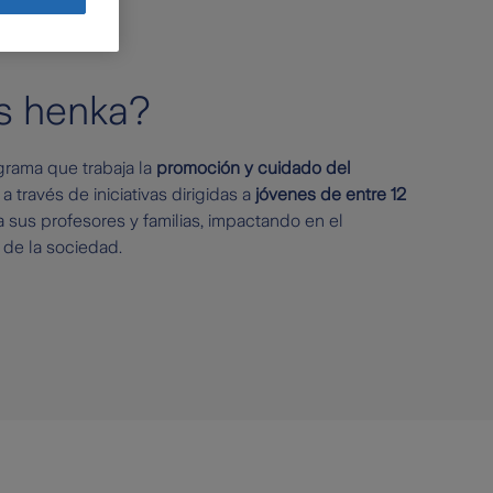
s henka?
rama que trabaja la
promoción y cuidado del
a través de iniciativas dirigidas a
jóvenes de entre 12
 a sus profesores y familias, impactando en el
 de la sociedad.