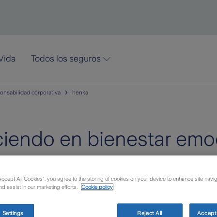
Vida
Todos los seguros
onsabilidad corporativa
henka
iendo en bienestar emo
sca promocionar el bienestar mental y concienciar sobre su imp
Accept All Cookies”, you agree to the storing of cookies on your device to enhance site navig
nd assist in our marketing efforts.
Cookie policy
 Settings
Reject All
Accept 