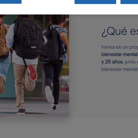
¿Qué e
henka es un prog
bienestar mental
y 25 años
, junto
bienestar mental