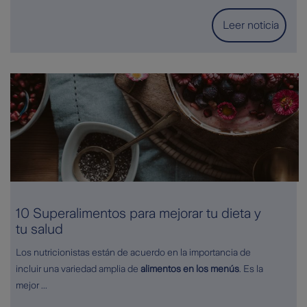
pero existe un tratamiento que es tanto preventivo como
Leer noticia
terapéutico, y que está indicado tanto en la depresión
leve como en la grave:
el ejercicio físico
.
10 Superalimentos para mejorar tu dieta y
tu salud
Los nutricionistas están de acuerdo en la importancia de
incluir una variedad amplia de
alimentos en los menús
. Es la
mejor ...