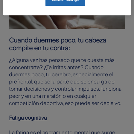
Cuando duermes poco, tu cabeza
compite en tu contra:
¿Alguna vez has pensado que te cuesta más
concentrarte? ¿Te irritas antes? Cuando
duermes poco, tu cerebro, especialmente el
prefrontal, que se la parte que se encarga de
tomar decisiones y controlar impulsos, funciona
peor y en una maratón o en cualquier
competición deportiva, eso puede ser decisivo.
Fatiga cognitiva
La fatiga es el agotamiento mental que surge