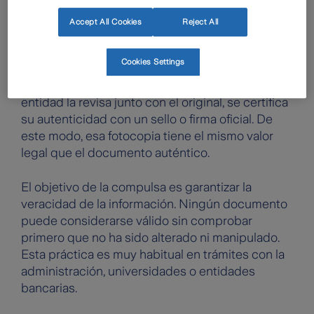
Compulsar un documento es un acto de
certificar que una fotocopia es una reproducción
Accept All Cookies
Reject All
fiel y exacta de su documento original. Es decir,
significa
verificar que una copia coincida
Cookies Settings
exactamente con el original
. Cuando llevas una
fotocopia de un documento y la administración o
entidad la revisa junto con el original, se certifica
su autenticidad con un sello o firma oficial. De
este modo, esa fotocopia tiene el mismo valor
legal que el documento auténtico.
El objetivo de la compulsa es garantizar la
veracidad de la información. Ningún documento
puede considerarse válido sin comprobar
primero que no ha sido alterado ni manipulado.
Esta práctica es muy habitual en trámites con la
administración, universidades o entidades
bancarias.