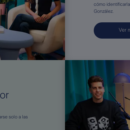
cómo identificarl
González.
Ver 
or
rse solo a las