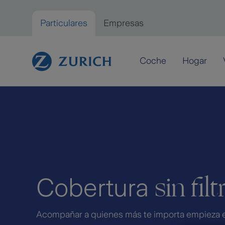
Saltar al contenido principal
Particulares
Empresas
Particulares
Coche
Hogar
sin filt
Cobertura
Acompañar a quienes más te importa empieza 