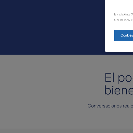
By clicking “
site usage, a
Cookies
El p
biene
Conversaciones real