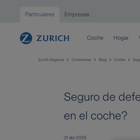
Saltar al contenido principal
Particulares
Empresas
Particulares
Coche
Hogar
Zurich Seguros
Conócenos
Blog
Coche
Segu
Seguro de defe
en el coche?
01 abr 2025