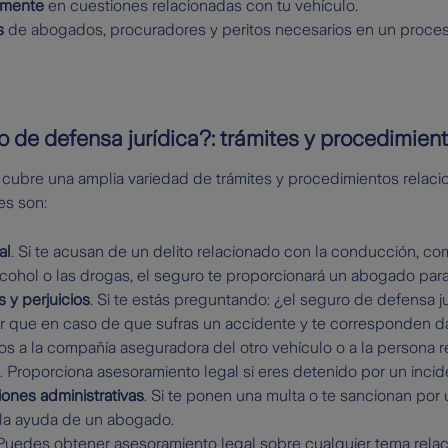
lmente
en cuestiones relacionadas con tu vehículo.
s
de abogados, procuradores y peritos necesarios en un proces
 de defensa jurídica?: trámites y procedimien
o cubre una amplia variedad de trámites y procedimientos relaci
s son:
al
. Si te acusan de un delito relacionado con la conducción, c
lcohol o las drogas, el seguro te proporcionará un abogado par
y perjuicios
. Si te estás preguntando: ¿el seguro de defensa ju
er que en caso de que sufras un accidente y te corresponden da
los a la compañía aseguradora del otro vehículo o a la persona 
. Proporciona asesoramiento legal si eres detenido por un incide
ones administrativas
. Si te ponen una multa o te sancionan por u
 la ayuda de un abogado.
 Puedes obtener asesoramiento legal sobre cualquier tema relac