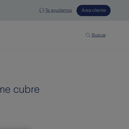
Te ayudamos
Área cliente
Buscar
 me cubre