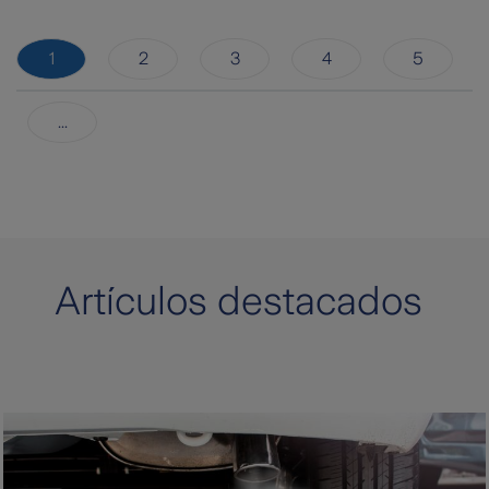
1
2
3
4
5
...
Artículos destacados