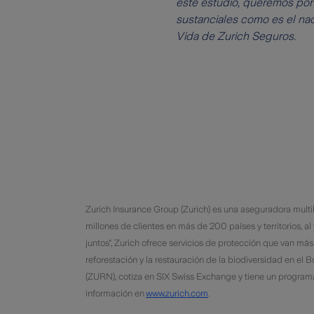
este estudio, queremos pone
sustanciales como es el nac
Vida de Zurich Seguros.
​Zurich Insurance Group (Zurich) es una aseguradora multi
millones de clientes en más de 200 países y territorios, al
juntos", Zurich ofrece servicios de protección que van más
reforestación y la restauración de la biodiversidad en el
(ZURN), cotiza en SIX Swiss Exchange y tiene un progra
información en
www.zurich.com
.