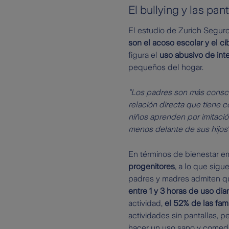
El bullying y las pa
El estudio de Zurich Segur
son el acoso escolar y el c
figura el
uso abusivo de inte
pequeños del hogar.
"Los padres son más conscie
relación directa que tiene c
niños aprenden por imitación
menos delante de sus hijos",
En términos de bienestar e
progenitores
, a lo que sigu
padres y madres admiten que
entre 1 y 3 horas de uso dia
actividad,
el 52% de las fam
actividades sin pantallas, 
hacer un uso sano y comedid