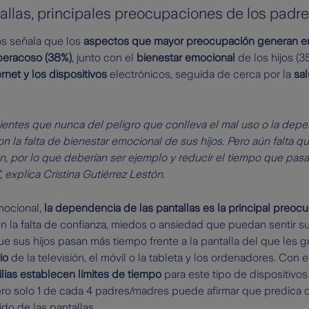
ntallas, principales preocupaciones de los padr
os señala que los
aspectos que mayor preocupación generan en
iberacoso (38%)
, junto con el
bienestar emocional
de los hijos (3
rnet y los dispositivos
electrónicos, seguida de cerca por la
sa
ntes que nunca del peligro que conlleva el mal uso o la depend
on la falta de bienestar emocional de sus hijos. Pero aún falta 
, por lo que deberían ser ejemplo y reducir el tiempo que pasan
 explica Cristina Gutiérrez Lestón.
mocional,
la dependencia de las pantallas es la principal preoc
en la falta de confianza, miedos o ansiedad que puedan sentir s
 sus hijos pasan más tiempo frente a la pantalla del que les g
rio
de la televisión, el móvil o la tableta y los ordenadores. Con e
ilias establecen límites de tiempo
para este tipo de dispositivo
pero solo 1 de cada 4 padres/madres puede afirmar que predica 
o de las pantallas.