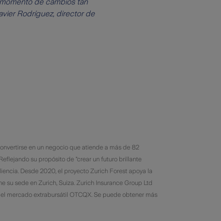
un momento de cambios tan
vier Rodríguez, director de
 convertirse en un negocio que atiende a más de 82
Reflejando su propósito de "crear un futuro brillante
iliencia. Desde 2020, el proyecto Zurich Forest apoya la
ne su sede en Zurich, Suiza. Zurich Insurance Group Ltd
n el mercado extrabursátil OTCQX. Se puede obtener más