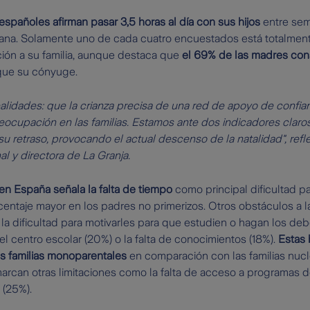
españoles afirman pasar 3,5 horas al día con sus hijos
entre sem
mana. Solamente uno de cada cuatro encuestados está totalment
ión a su familia, aunque destaca que
el 69% de las madres con
ue su cónyuge.
ealidades: que la crianza precisa de una red de apoyo de confian
ocupación en las familias. Estamos ante dos indicadores claros
u retraso, provocando el actual descenso de la natalidad", refle
 y directora de La Granja.
en España señala la falta de tiempo
como principal dificultad par
centaje mayor en los padres no primerizos. Otros obstáculos a l
a dificultad para motivarles para que estudien o hagan los debe
el centro escolar (20%) o la falta de conocimientos (18%).
Estas 
s familias monoparentales
en comparación con las familias nucle
arcan otras limitaciones como la falta de acceso a programas d
 (25%).