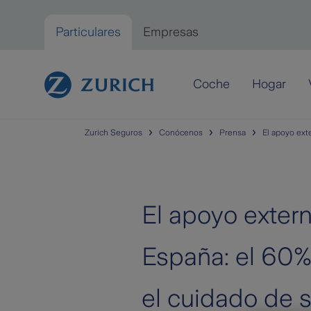
Saltar al contenido principal
Particulares
Empresas
Particulares
Coche
Hogar
Zurich Seguros
Conócenos
Prensa
El apoyo exte
El apoyo extern
España: el 60% 
el cuidado de s