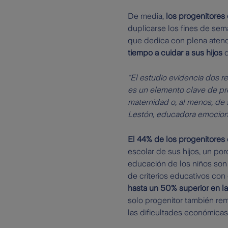
De media,
los progenitores 
duplicarse los fines de se
que dedica con plena atenc
tiempo a cuidar a sus hijos
q
"El estudio evidencia dos r
es un elemento clave de pre
maternidad o, al menos, de s
Lestón, educadora emocional
El 44% de los progenitores 
escolar de sus hijos, un por
educación de los niños son l
de criterios educativos con 
hasta un 50% superior en la
solo progenitor también rem
las dificultades económicas