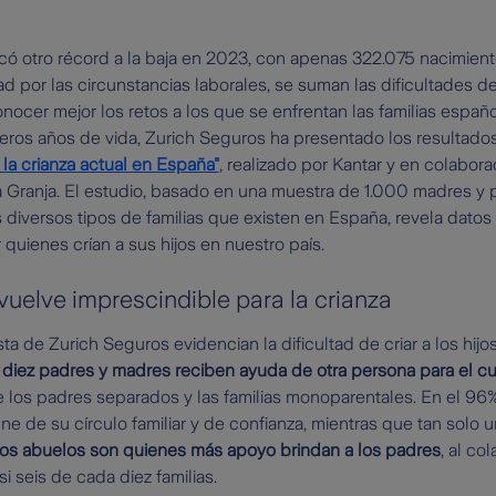
ó otro récord a la baja en 2023, con apenas 322.075 nacimiento
d por las circunstancias laborales, se suman las dificultades de
onocer mejor los retos a los que se enfrentan las familias españo
meros años de vida, Zurich Seguros ha presentado los resultado
la crianza actual en España"
, realizado por Kantar y en colabor
 Granja. El estudio, basado en una muestra de 1.000 madres y pa
s diversos tipos de familias que existen en España, revela dato
quienes crían a sus hijos en nuestro país.
vuelve imprescindible para la crianza
a de Zurich Seguros evidencian la dificultad de criar a los hijo
 diez padres y madres reciben ayuda de otra persona para el cu
 los padres separados y las familias monoparentales. En el 96%
ene de su círculo familiar y de confianza, mientras que tan solo
os abuelos son quienes más apoyo brindan a los padres
, al co
i seis de cada diez familias.