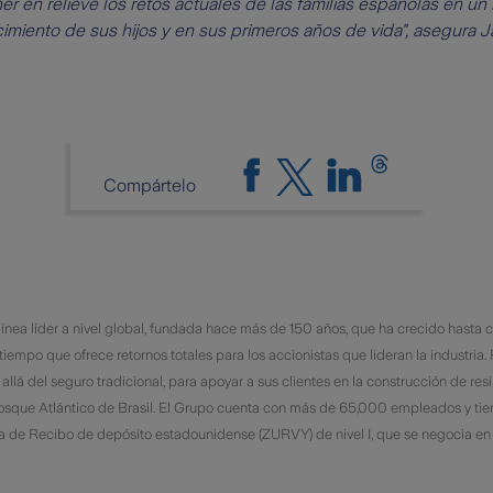
r en relieve los retos actuales de las familias españolas en 
imiento de sus hijos y en sus primeros años de vida", asegura Ja
Compártelo
línea líder a nivel global, fundada hace más de 150 años, que ha crecido hasta
 tiempo que ofrece retornos totales para los accionistas que lideran la industria. 
 allá del seguro tradicional, para apoyar a sus clientes en la construcción de res
 Bosque Atlántico de Brasil. El Grupo cuenta con más de 65,000 empleados y tie
ma de Recibo de depósito estadounidense (ZURVY) de nivel I, que se negocia e