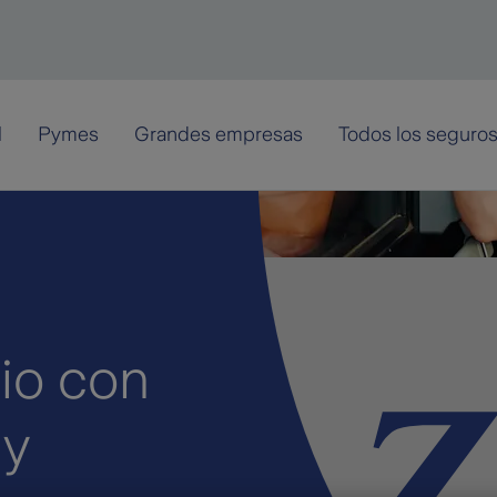
l
Pymes
Grandes empresas
Todos los seguro
io con
 y