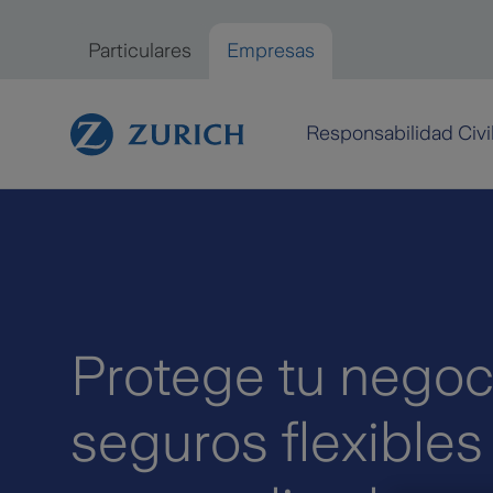
Saltar al contenido principal
Particulares
Empresas
Empresas
Responsabilidad Civi
Protege tu negoc
seguros flexibles