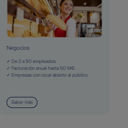
G
Negocios
✓ 
✓ De 2 a 50 empleados.
✓ 
✓ Facturación anual hasta 50 M€.
✓ 
✓ Empresas con local abierto al público.
se
Saber más