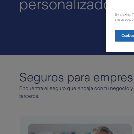
personalizados
By clicking “
site usage, a
Cookies
Seguros para empres
Encuentra el seguro que encaja con tu negocio y p
terceros.