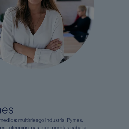
mes
medida: multirriesgo industrial Pymes,
berprotección, para que puedas trabajar