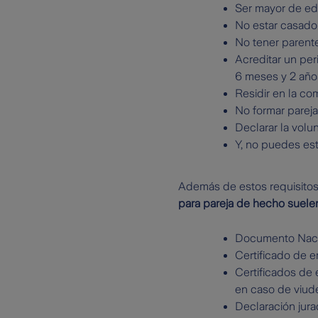
Ser mayor de ed
No estar casado
No tener parente
Acreditar un pe
6 meses y 2 años
Residir en la co
No formar pareja
Declarar la volu
Y, no puedes est
Además de estos requisitos
para pareja de hecho suelen
Documento Nacio
Certificado de 
Certificados de e
en caso de viude
Declaración jurad