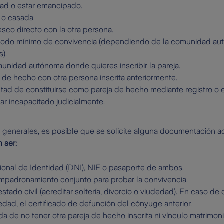
ad o estar emancipado.
 o casada
sco directo con la otra persona.
riodo mínimo de convivencia (dependiendo de la comunidad autó
).
munidad autónoma donde quieres inscribir la pareja.
 de hecho con otra persona inscrita anteriormente.
ntad de constituirse como pareja de hecho mediante registro o es
ar incapacitado judicialmente.
 generales, es posible que se solicite alguna documentación ad
 ser:
nal de Identidad (DNI), NIE o pasaporte de ambos.
empadronamiento conjunto para probar la convivencia.
stado civil (acreditar soltería, divorcio o viudedad). En caso de d
dad, el certificado de defunción del cónyuge anterior.
a de no tener otra pareja de hecho inscrita ni vínculo matrimoni