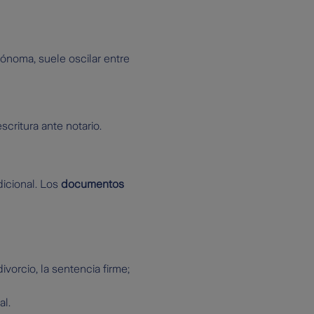
noma, suele oscilar entre
critura ante notario.
icional. Los
documentos
ivorcio, la sentencia firme;
al.