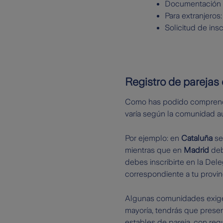
Documentación a
Para extranjeros: 
Solicitud de in
Registro de parejas
Como has podido comprender
varía según la comunidad au
Por ejemplo: en
Cataluña
se
mientras que en
Madrid
deb
debes inscribirte en la Dele
correspondiente a tu provin
Algunas comunidades exigen
mayoría, tendrás que present
estables de pareja, con req