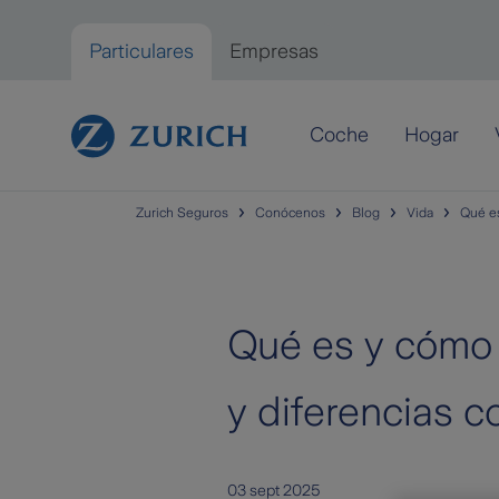
Saltar al contenido principal
Particulares
Empresas
Particulares
Coche
Hogar
Zurich Seguros
Conócenos
Blog
Vida
Qué es
Qué es y cómo 
y diferencias c
03 sept 2025