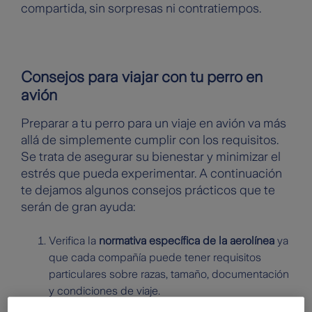
compartida, sin sorpresas ni contratiempos.
Consejos para viajar con tu perro en
avión
Preparar a tu perro para un viaje en avión va más
allá de simplemente cumplir con los requisitos.
Se trata de asegurar su bienestar y minimizar el
estrés que pueda experimentar. A continuación
te dejamos algunos consejos prácticos que te
serán de gran ayuda:
Verifica la
normativa específica de la aerolínea
ya
que cada compañía puede tener requisitos
particulares sobre razas, tamaño, documentación
y condiciones de viaje.
Antes de cualquier viaje, especialmente si es en